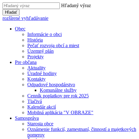
Hľadaný výraz
Hľadať
rozšírené vyhľadávanie
Obec
Informácie o obci
História
Pečať rozvoja obcí a miest
Územný plán
Projekty
Pre občana
Aktuality
Úradné hodiny
Kontakty
Odpadové hospodárstvo
Komunálne služby
Cenník poplatkov pre rok 2025
Tlačivá
Kalendár akcií
Mobilná aplikácia "V OBRAZE"
Samospráva
Starosta obce
Oznámenie funkcií, zamestnaní, činností a majetkových
pomerov