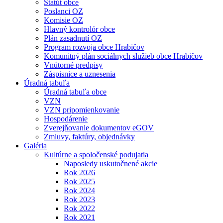
Štatút obce
Poslanci OZ
Komisie OZ
Hlavný kontrolór obce
Plán zasadnutí OZ
Program rozvoja obce Hrabičov
Komunitný plán sociálnych služieb obce Hrabičov
Vnútorné predpisy
Záspisnice a uznesenia
Úradná tabuľa
Úradná tabuľa obce
VZN
VZN pripomienkovanie
Hospodárenie
Zverejňovanie dokumentov eGOV
Zmluvy, faktúry, objednávky
Galéria
Kultúrne a spoločenské podujatia
Naposledy uskutočnené akcie
Rok 2026
Rok 2025
Rok 2024
Rok 2023
Rok 2022
Rok 2021