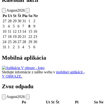
Kalendár akcií
August
2026
Po
Ut
St
Št
Pia
So
Ne
27
28
29
30
31
1
2
3
4
5
6
7
8
9
10
11
12
13
14
15
16
17
18
19
20
21
22
23
24
25
26
27
28
29
30
31
1
2
3
4
5
6
Mobilná aplikácia
Sledujte informácie z nášho webu v
mobilnej aplikácii -
V OBRAZE.
Zvoz odpadu
August
2026
Po
Ut
St
Št
Pi
So
Ne