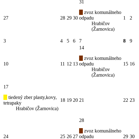
31
zvoz komunálneho
27
28
29
30
odpadu
1
2
Hrabičov
(Žarnovica)
3
4
5
6
7
8
9
14
zvoz komunálneho
10
11
12
13
odpadu
15
16
Hrabičov
(Žarnovica)
17
tiedený zber plasty,kovy,
18
19
20
21
22
23
tetrapaky
Hrabičov (Žarnovica)
28
zvoz komunálneho
24
25
26
27
odpadu
29
30