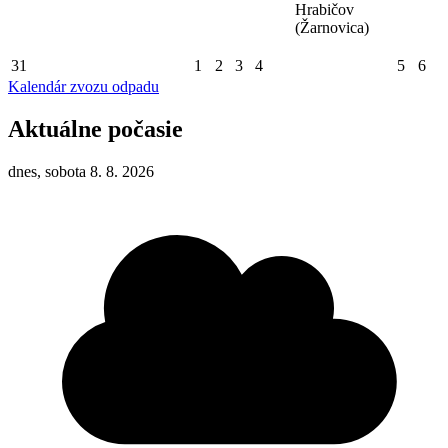
Hrabičov
(Žarnovica)
31
1
2
3
4
5
6
Kalendár zvozu odpadu
Aktuálne počasie
dnes, sobota 8. 8. 2026