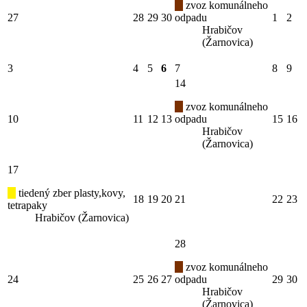
zvoz komunálneho
27
28
29
30
odpadu
1
2
Hrabičov
(Žarnovica)
3
4
5
6
7
8
9
14
zvoz komunálneho
10
11
12
13
odpadu
15
16
Hrabičov
(Žarnovica)
17
tiedený zber plasty,kovy,
18
19
20
21
22
23
tetrapaky
Hrabičov (Žarnovica)
28
zvoz komunálneho
24
25
26
27
odpadu
29
30
Hrabičov
(Žarnovica)