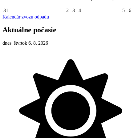
31
1
2
3
4
5
6
Kalendár zvozu odpadu
Aktuálne počasie
dnes, štvrtok 6. 8. 2026