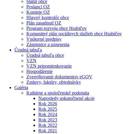
Štatút obce
Poslanci OZ
Komisie OZ
Hlavný kontrolór obce
Plán zasadnutí OZ
Program rozvoja obce Hrabičov
Komunitný plán sociálnych služieb obce Hrabičov
Vnútorné predpisy
Záspisnice a uznesenia
Úradná tabuľa
Úradná tabuľa obce
VZN
VZN pripomienkovanie
Hospodárenie
Zverejňovanie dokumentov eGOV
Zmluvy, faktúry, objednávky
Galéria
Kultúrne a spoločenské podujatia
Naposledy uskutočnené akcie
Rok 2026
Rok 2025
Rok 2024
Rok 2023
Rok 2022
Rok 2021