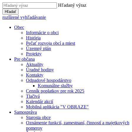
Hľadaný výraz
Hľadať
rozšírené vyhľadávanie
Obec
Informácie o obci
História
Pečať rozvoja obcí a miest
Územný plán
Projekty
Pre občana
Aktuality
Úradné hodiny
Kontakty
Odpadové hospodárstvo
Komunálne služby
Cenník poplatkov pre rok 2025
Tlačivá
Kalendár akcií
Mobilná aplikácia "V OBRAZE"
Samospráva
Starosta obce
Oznámenie funkcií, zamestnaní, činností a majetkových
pomerov