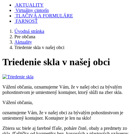
AKTUALITY
Virtuálny cintorín
TLAČIVÁ A FORMULÁRE
FARNOSŤ
Úvodná stránka
Pre občana
Aktuality
Triedenie skla v našej obci
Triedenie skla v našej obci
Vážení občania, oznamujeme Vám, že v našej obci za bývalým
pohostinstvom je umiestnený kontajner, ktorý slúži na zber skla.
Vážení občania,
oznamujeme Vám, že v našej obci za bývalým pohostinstvom je
umiestnený kontajner. Kontajner je len na sklo!
Zbiera sa: biele aj farebné fľaše, poháre čisté, obaly a predmety zo
skla, fľaštičky od kozmetiky bez kovových a plastových uzáverov,