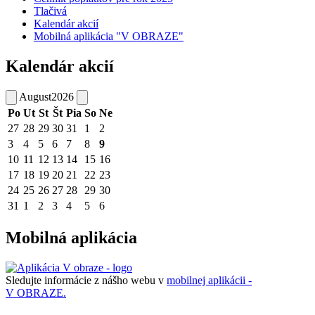
Tlačivá
Kalendár akcií
Mobilná aplikácia "V OBRAZE"
Kalendár akcií
August
2026
Po
Ut
St
Št
Pia
So
Ne
27
28
29
30
31
1
2
3
4
5
6
7
8
9
10
11
12
13
14
15
16
17
18
19
20
21
22
23
24
25
26
27
28
29
30
31
1
2
3
4
5
6
Mobilná aplikácia
Sledujte informácie z nášho webu v
mobilnej aplikácii -
V OBRAZE.