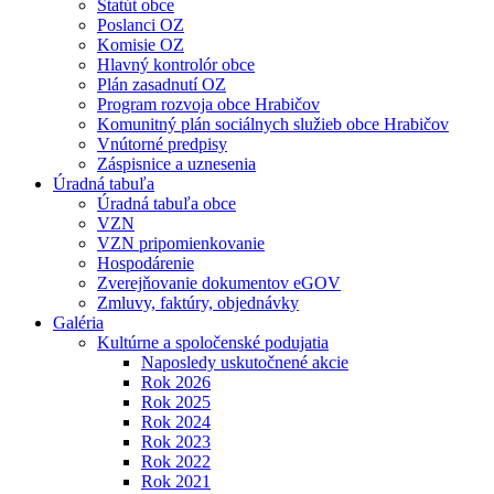
Štatút obce
Poslanci OZ
Komisie OZ
Hlavný kontrolór obce
Plán zasadnutí OZ
Program rozvoja obce Hrabičov
Komunitný plán sociálnych služieb obce Hrabičov
Vnútorné predpisy
Záspisnice a uznesenia
Úradná tabuľa
Úradná tabuľa obce
VZN
VZN pripomienkovanie
Hospodárenie
Zverejňovanie dokumentov eGOV
Zmluvy, faktúry, objednávky
Galéria
Kultúrne a spoločenské podujatia
Naposledy uskutočnené akcie
Rok 2026
Rok 2025
Rok 2024
Rok 2023
Rok 2022
Rok 2021