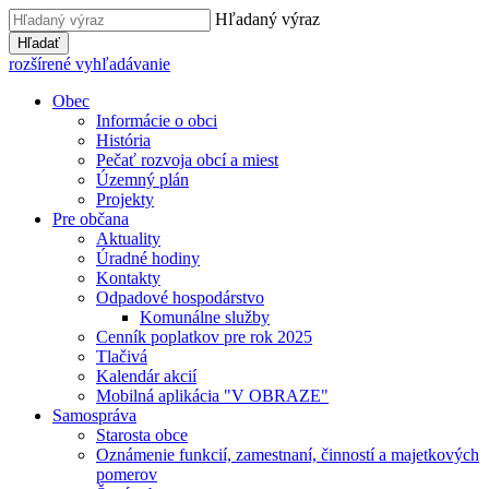
Hľadaný výraz
Hľadať
rozšírené vyhľadávanie
Obec
Informácie o obci
História
Pečať rozvoja obcí a miest
Územný plán
Projekty
Pre občana
Aktuality
Úradné hodiny
Kontakty
Odpadové hospodárstvo
Komunálne služby
Cenník poplatkov pre rok 2025
Tlačivá
Kalendár akcií
Mobilná aplikácia "V OBRAZE"
Samospráva
Starosta obce
Oznámenie funkcií, zamestnaní, činností a majetkových
pomerov