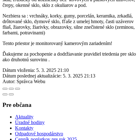
črepy, okenné sklo, sklo z okuliarov a pod.
Nezbiera sa : vrchnáky, korky, gumy, porcelán, keramika, zrkadlá,
drôtované sklo, dymové sklo, fľaše z umelej hmoty, časti uzáverov
fliaš, žiarovky, žiarivky, obrazovky, silne znečistené sklo (zeminou,
farbami, potravinami)
Tento priestor je monitorovaný kamerovým zariadením!
Ďakujeme za pochopenie a dodržiavanie pravidiel triedenia pre sklo
ako druhotnú surovinu .
Dátum vloženia:
5. 3. 2025 21:10
Dátum poslednej aktualizácie:
5. 3. 2025 21:13
Autor:
Správca Webu
Pre občana
Aktuality
Úradné hodiny
Kontakty
Odpadové hospodárstvo
Cenník poplatkov pre rok 2025