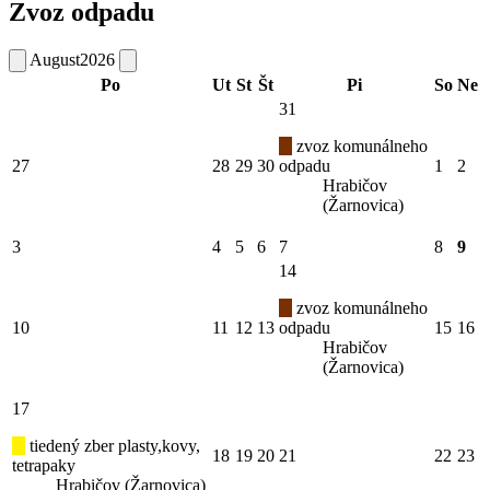
Zvoz odpadu
August
2026
Po
Ut
St
Št
Pi
So
Ne
31
zvoz komunálneho
27
28
29
30
odpadu
1
2
Hrabičov
(Žarnovica)
3
4
5
6
7
8
9
14
zvoz komunálneho
10
11
12
13
odpadu
15
16
Hrabičov
(Žarnovica)
17
tiedený zber plasty,kovy,
18
19
20
21
22
23
tetrapaky
Hrabičov (Žarnovica)