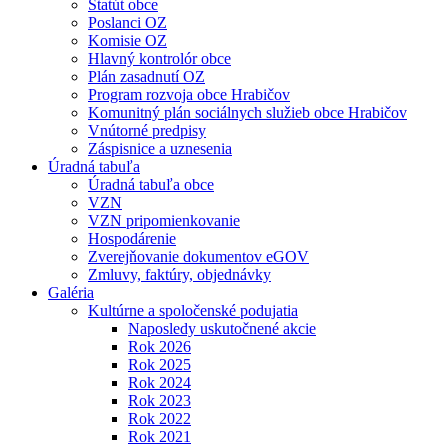
Štatút obce
Poslanci OZ
Komisie OZ
Hlavný kontrolór obce
Plán zasadnutí OZ
Program rozvoja obce Hrabičov
Komunitný plán sociálnych služieb obce Hrabičov
Vnútorné predpisy
Záspisnice a uznesenia
Úradná tabuľa
Úradná tabuľa obce
VZN
VZN pripomienkovanie
Hospodárenie
Zverejňovanie dokumentov eGOV
Zmluvy, faktúry, objednávky
Galéria
Kultúrne a spoločenské podujatia
Naposledy uskutočnené akcie
Rok 2026
Rok 2025
Rok 2024
Rok 2023
Rok 2022
Rok 2021