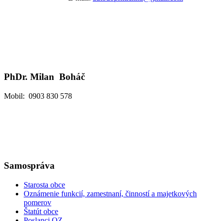
PhDr. Milan Boháč
Mobil: 0903 830 578
Samospráva
Starosta obce
Oznámenie funkcií, zamestnaní, činností a majetkových
pomerov
Štatút obce
Poslanci OZ