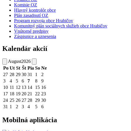
Komisie OZ
Hlavný kontrolór obce
Plán zasadnutí OZ
Program rozvoja obce Hrabičov
Komunitný plán sociálnych služieb obce Hrabičov
Vnútorné predpisy
Záspisnice a uznesenia
Kalendár akcií
August
2026
Po
Ut
St
Št
Pia
So
Ne
27
28
29
30
31
1
2
3
4
5
6
7
8
9
10
11
12
13
14
15
16
17
18
19
20
21
22
23
24
25
26
27
28
29
30
31
1
2
3
4
5
6
Mobilná aplikácia