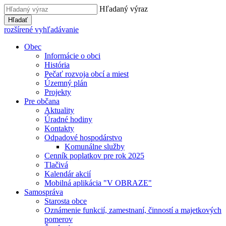
Hľadaný výraz
Hľadať
rozšírené vyhľadávanie
Obec
Informácie o obci
História
Pečať rozvoja obcí a miest
Územný plán
Projekty
Pre občana
Aktuality
Úradné hodiny
Kontakty
Odpadové hospodárstvo
Komunálne služby
Cenník poplatkov pre rok 2025
Tlačivá
Kalendár akcií
Mobilná aplikácia "V OBRAZE"
Samospráva
Starosta obce
Oznámenie funkcií, zamestnaní, činností a majetkových
pomerov