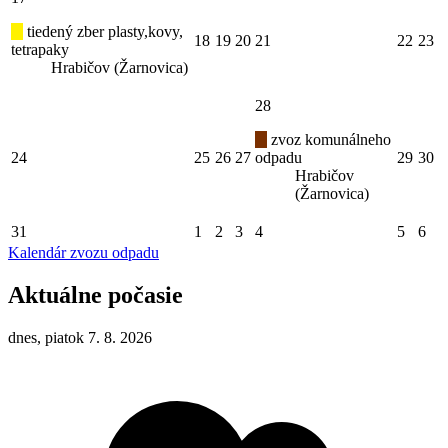
tiedený zber plasty,kovy,
18
19
20
21
22
23
tetrapaky
Hrabičov (Žarnovica)
28
zvoz komunálneho
24
25
26
27
odpadu
29
30
Hrabičov
(Žarnovica)
31
1
2
3
4
5
6
Kalendár zvozu odpadu
Aktuálne počasie
dnes, piatok 7. 8. 2026