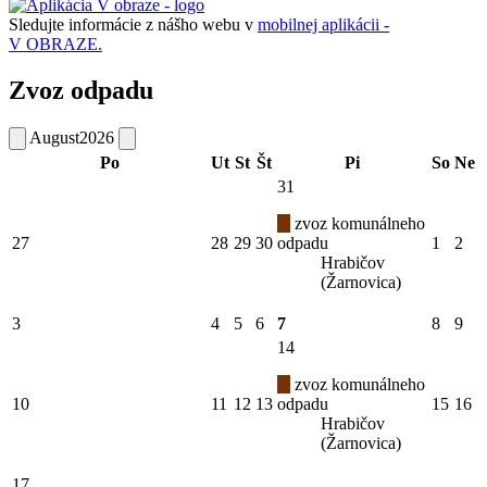
Sledujte informácie z nášho webu v
mobilnej aplikácii -
V OBRAZE.
Zvoz odpadu
August
2026
Po
Ut
St
Št
Pi
So
Ne
31
zvoz komunálneho
27
28
29
30
odpadu
1
2
Hrabičov
(Žarnovica)
3
4
5
6
7
8
9
14
zvoz komunálneho
10
11
12
13
odpadu
15
16
Hrabičov
(Žarnovica)
17